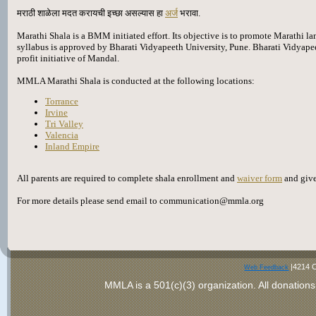
मराठी शाळेला मदत करायची इच्छा असल्यास हा
अर्ज
भरावा.
Marathi Shala is a BMM initiated effort. Its objective is to promote Marathi l
syllabus is approved by Bharati Vidyapeeth University, Pune. Bharati Vidyapee
profit initiative of Mandal.
MMLA Marathi Shala is conducted at the following locations:
Torrance
Irvine
Tri Valley
Valencia
Inland Empire
All parents are required to complete shala enrollment and
waiver form
and give
For more details please send email to communication@mmla.org
|4214 C
Web Feedback
MMLA is a 501(c)(3) organization
. All donations